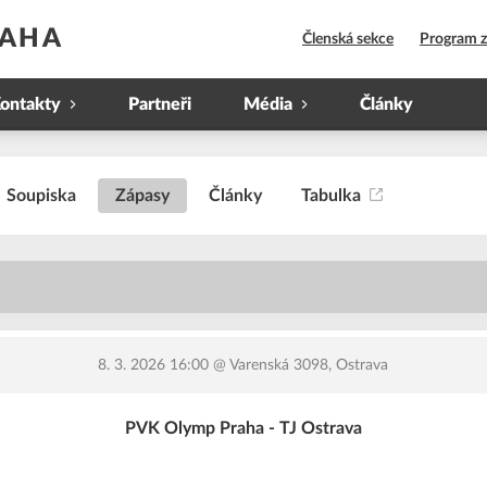
RAHA
Členská sekce
Program 
ontakty
Partneři
Média
Články
Soupiska
Zápasy
Články
Tabulka
5
8. 3. 2026 16:00
@ Varenská 3098, Ostrava
PVK Olymp Praha - TJ Ostrava