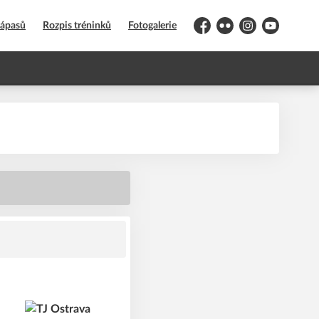
zápasů
Rozpis tréninků
Fotogalerie
Facebook
Flickr
Instagram
YouTube