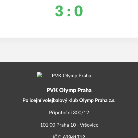
3 : 0
PVK Olymp Praha
Policejní volejbalový klub Olymp Praha z.s.
Přípotoční 300/12
101 00 Praha 10 - Vršovice
IČO
62941712