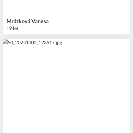
Mrázková
Vanesa
19 let
11
#