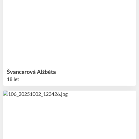
Švancarová
Alžběta
18 let
3
#