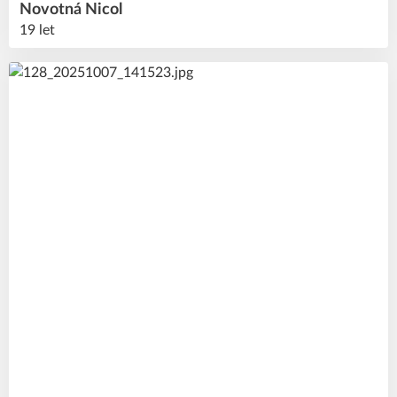
Novotná
Nicol
19 let
7
#