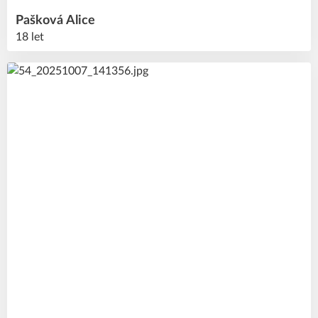
Pašková
Alice
18 let
16
#