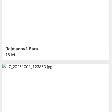
Rejmanová
Bára
18 let
24
#