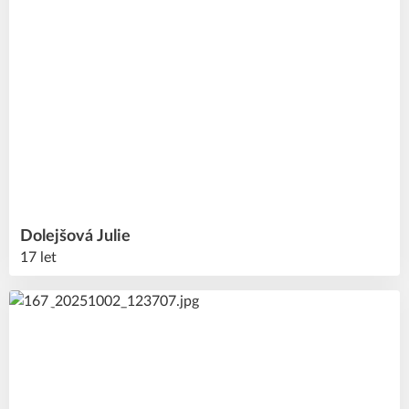
Dolejšová
Julie
17 let
33
#