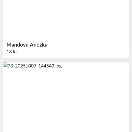
Mandová
Anežka
18 let
27
#