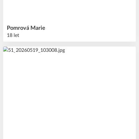
Pomrová
Marie
18 let
22
#