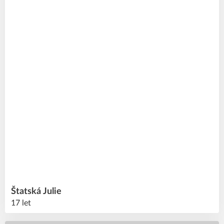
Štatská
Julie
17 let