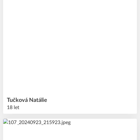
Tučková
Natálie
18 let
44
#