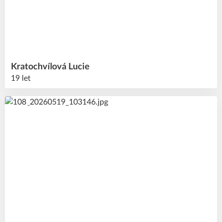
Kratochvílová
Lucie
19 let
19
#