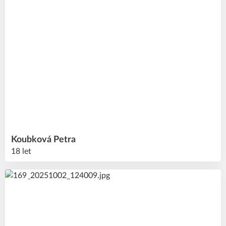
Koubková
Petra
18 let
48
#