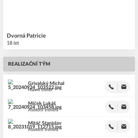
Dvorná
Patricie
18 let
REALIZAČNÍ TÝM
Grivalský
Michal
Hlavní trenér
Miček
Lukáš
Asistent trenéra
Mitáč
Stanislav
Asistent trenéra