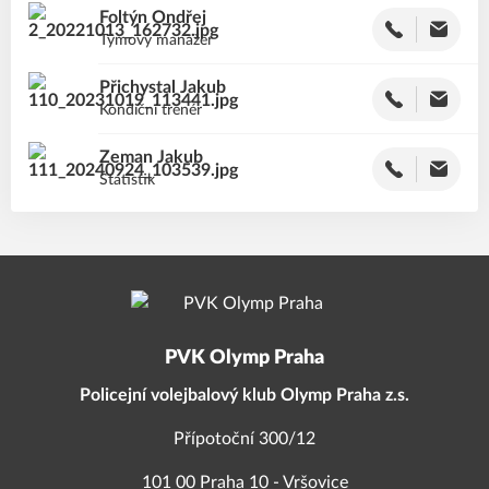
Foltýn
Ondřej
Týmový manažer
Přichystal
Jakub
Kondiční trenér
Zeman
Jakub
Statistik
PVK Olymp Praha
Policejní volejbalový klub Olymp Praha z.s.
Přípotoční 300/12
101 00 Praha 10 - Vršovice