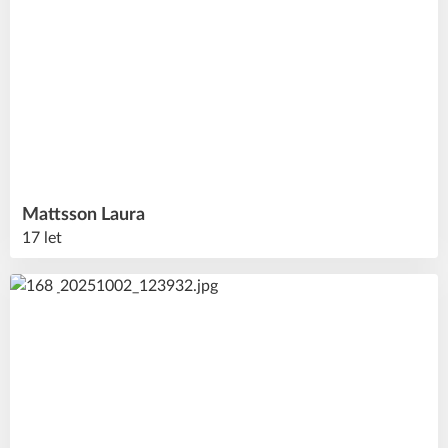
Mattsson
Laura
17 let
45
#