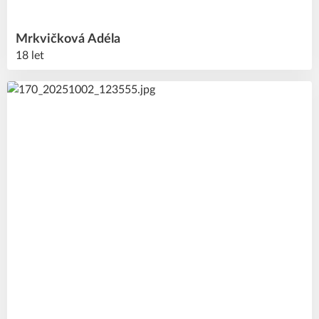
Mrkvičková
Adéla
18 let
31
#