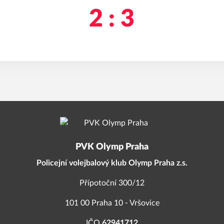
2 : 3
PVK Olymp Praha
Policejní volejbalový klub Olymp Praha z.s.
Přípotoční 300/12
101 00 Praha 10 - Vršovice
IČO
62941712