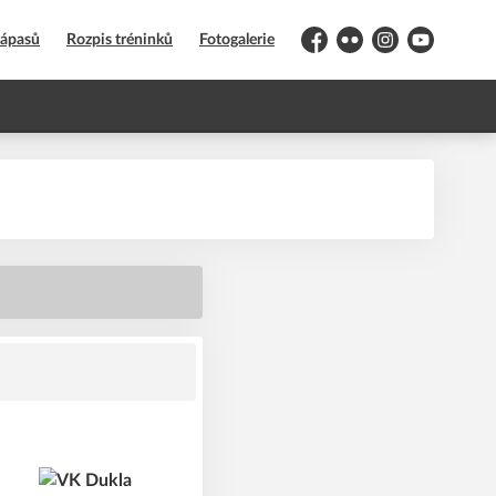
zápasů
Rozpis tréninků
Fotogalerie
Facebook
Flickr
Instagram
YouTube