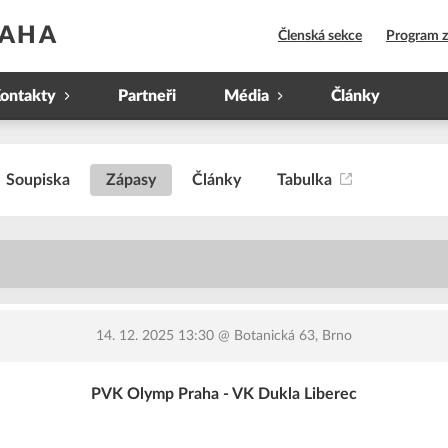
RAHA
Členská sekce
Program 
ontakty
Partneři
Média
Články
Soupiska
Zápasy
Články
Tabulka
3
14. 12. 2025 13:30
@ Botanická 63, Brno
PVK Olymp Praha - VK Dukla Liberec