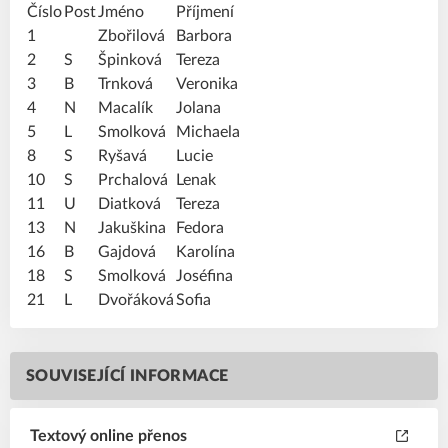
Číslo
Post
Jméno
Příjmení
1
Zbořilová
Barbora
2
S
Špinková
Tereza
3
B
Trnková
Veronika
4
N
Macalík
Jolana
5
L
Smolková
Michaela
8
S
Ryšavá
Lucie
10
S
Prchalová
Lenak
11
U
Diatková
Tereza
13
N
Jakuškina
Fedora
16
B
Gajdová
Karolína
18
S
Smolková
Joséfina
21
L
Dvořáková
Sofia
SOUVISEJÍCÍ INFORMACE
Textový online přenos