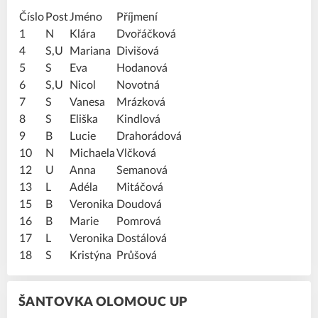
Číslo
Post
Jméno
Příjmení
1
N
Klára
Dvořáčková
4
S,U
Mariana
Divišová
5
S
Eva
Hodanová
6
S,U
Nicol
Novotná
7
S
Vanesa
Mrázková
8
S
Eliška
Kindlová
9
B
Lucie
Drahorádová
10
N
Michaela
Vlčková
12
U
Anna
Semanová
13
L
Adéla
Mitáčová
15
B
Veronika
Doudová
16
B
Marie
Pomrová
17
L
Veronika
Dostálová
18
S
Kristýna
Průšová
ŠANTOVKA OLOMOUC UP