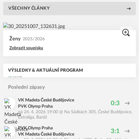
VŠECHNY ČLÁNKY
Ženy
2025/2026
Zobrazit soupisku
VÝSLEDKY & AKTUÁLNÍ PROGRAM
Poslední zápasy
VK Madeta České Budějovice
0:3
PVK Olymp Praha
pá 24. 4. 2026 19:00
@
Na Sádkách 305, České Budějovice
,
Extraliga, Baráž
PVK Olymp Praha
3:1
VK Madeta České Budějovice