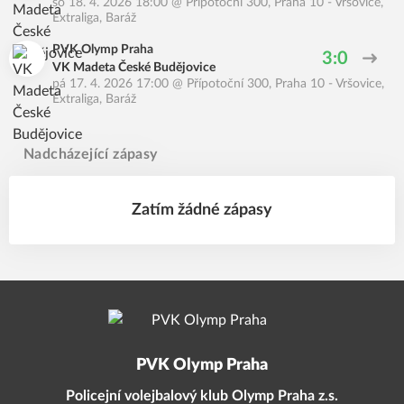
so 18. 4. 2026 18:00
@
Přípotoční 300, Praha 10 - Vršovice
,
Extraliga, Baráž
PVK Olymp Praha
3:0
VK Madeta České Budějovice
pá 17. 4. 2026 17:00
@
Přípotoční 300, Praha 10 - Vršovice
,
Extraliga, Baráž
Nadcházející zápasy
Zatím žádné zápasy
PVK Olymp Praha
Policejní volejbalový klub Olymp Praha z.s.