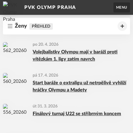
PVK OLYMP PRAHA
MENU
Ženy
PŘEHLED
po 20. 4. 2026
Volejbalistky Olympu mají v baráži proti
vítězkám 1. ligy zatím navrch
pá 17. 4. 2026
Start baráže o extraligu už netrpělivě vyhlíží
hráčky Olympu a Madety
út 31. 3. 2026
Finálový turnaj U22 se stříbrným koncem