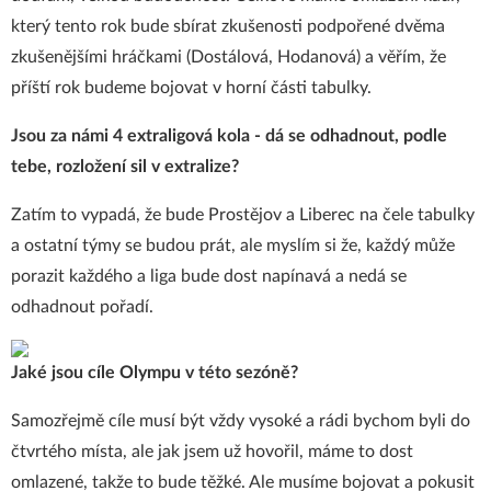
který tento rok bude sbírat zkušenosti podpořené dvěma
zkušenějšími hráčkami (Dostálová, Hodanová) a věřím, že
příští rok budeme bojovat v horní části tabulky.
Jsou za námi 4 extraligová kola - dá se odhadnout, podle
tebe, rozložení sil v extralize?
Zatím to vypadá, že bude Prostějov a Liberec na čele tabulky
a ostatní týmy se budou prát, ale myslím si že, každý může
porazit každého a liga bude dost napínavá a nedá se
odhadnout pořadí.
Jaké jsou cíle Olympu v této sezóně?
Samozřejmě cíle musí být vždy vysoké a rádi bychom byli do
čtvrtého místa, ale jak jsem už hovořil, máme to dost
omlazené, takže to bude těžké. Ale musíme bojovat a pokusit