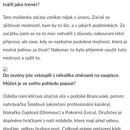
tvářil jako trenér?
Tato myšlenka začala vznikat nějak v únoru. Začali se
zjišťovat možnosti, kam by to šlo, a v jakých podmínkách. Ze
začátku jsem se na to moc netvářil z důvodu nabouraní letní
přípravy, ale zase, kdy se naskytne podobná možnost, která je
možná jednou za život? Nakonec to bylo příjemné využít tuto
možnost a zažít to.
Do sezóny jste vstoupili s několika změnami na soupisce.
Můžeš je ze svého pohledu popsat?
Odešla nám klíčová útočná síla v podobě Brancuské, potom
nahrávačka Šmídová (ukončení profesionální kariéry),
blokařka Gajdová (Olomouc) a Pokorná (Lvice). Družstvo je
doplněno hráčkami z naší mládeže, které mají před sebou,
doufám, velkou budoucnost. Celkově máme omlazení kádr,