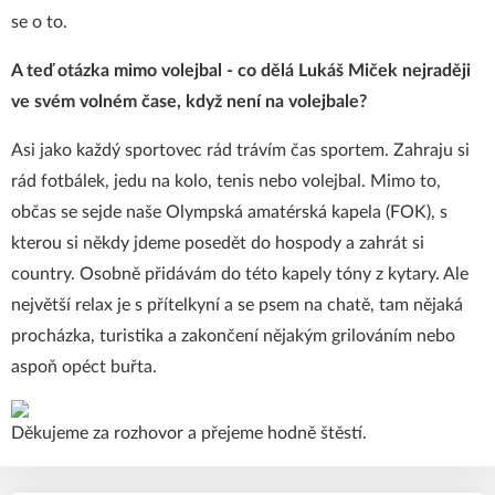
se o to.
A teď otázka mimo volejbal - co dělá Lukáš Miček nejraději
ve svém volném čase, když není na volejbale?
Asi jako každý sportovec rád trávím čas sportem. Zahraju si
rád fotbálek, jedu na kolo, tenis nebo volejbal. Mimo to,
občas se sejde naše Olympská amatérská kapela (FOK), s
kterou si někdy jdeme posedět do hospody a zahrát si
country. Osobně přidávám do této kapely tóny z kytary. Ale
největší relax je s přítelkyní a se psem na chatě, tam nějaká
procházka, turistika a zakončení nějakým grilováním nebo
aspoň opéct buřta.
Děkujeme za rozhovor a přejeme hodně štěstí.