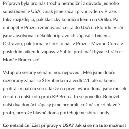
Příprava byla pro nás trochu netradiční z důvodu jednoho
soustředění v USA. Jinak jsme začali první týden v Praze,
taký rozjíždějící, pak klasický kondiční kemp na Orlíku. Pár
dní opět v Praze a zmiňovaná cesta do USA na Floridu. V září
jsme absolvovali několik přípravních zápasů s Lvicemi,
Ostravou, pak turnaj v Linzi, u nás v Praze - Mizuno Cup a v
posledním víkendu zápasy v Suhlu, proti naší bývalé hráčce -
Monče Brancuské.
Vstup do sezóny se nám moc nepovedl. Měli jsme dobře
rozehraný zápas se Šternberkem a vedli 2:1, ale nakonec
prohráli v pátém setu. Takže na první výhru doma jsme museli
čekat na další kolo proti KP Brnu a to se povedlo. Bohužel
další dva domácí zápasy jsme prohráli, což nás mrzí hlavně
proto, protože hlavně doma potřebujeme sbírat body.
Co netradiční část přípravy v USA? Jak si se na tuto možnost