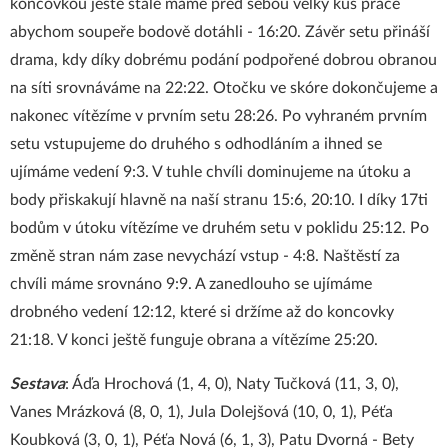
koncovkou ještě stále máme před sebou velký kus práce
abychom soupeře bodově dotáhli - 16:20. Závěr setu přináší
drama, kdy díky dobrému podání podpořené dobrou obranou
na síti srovnáváme na 22:22. Otočku ve skóre dokončujeme a
nakonec vítězíme v prvním setu 28:26. Po vyhraném prvním
setu vstupujeme do druhého s odhodláním a ihned se
ujímáme vedení 9:3. V tuhle chvíli dominujeme na útoku a
body přiskakují hlavně na naší stranu 15:6, 20:10. I díky 17ti
bodům v útoku vítězíme ve druhém setu v poklidu 25:12. Po
změně stran nám zase nevychází vstup - 4:8. Naštěstí za
chvíli máme srovnáno 9:9. A zanedlouho se ujímáme
drobného vedení 12:12, které si držíme až do koncovky
21:18. V konci ještě funguje obrana a vítězíme 25:20.
Sestava
: Áďa Hrochová (1, 4, 0), Naty Tučková (11, 3, 0),
Vanes Mrázková (8, 0, 1), Jula Dolejšová (10, 0, 1), Péťa
Koubková (3, 0, 1), Péťa Nová (6, 1, 3), Patu Dvorná - Bety