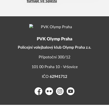
turnaje ve Spiezu
PVK Olymp Praha
Policejní volejbalový klub Olymp Praha z.s.
Přípotoční 300/12
101 00 Praha 10 - Vršovice
IČO
62941712
Facebook
Flickr
Instagram
YouTube