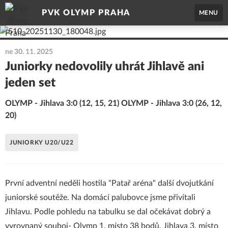
PVK OLYMP PRAHA
MENU
ne 30. 11. 2025
Juniorky nedovolily uhrát Jihlavě ani
jeden set
OLYMP - Jihlava 3:0 (12, 15, 21) OLYMP - Jihlava 3:0 (26, 12,
20)
JUNIORKY U20/U22
První adventní neděli hostila "Patař aréna" další dvojutkání
juniorské soutěže. Na domácí palubovce jsme přivítali
Jihlavu. Podle pohledu na tabulku se dal očekávat dobrý a
vyrovnaný souboj- Olymp 1. místo 38 bodů, Jihlava 3. místo