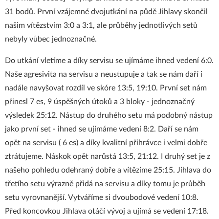
31 bodů. První vzájemné dvojutkání na půdě Jihlavy skončil
našim vítězstvím 3:0 a 3:1, ale průběhy jednotlivých setů
nebyly vůbec jednoznačné.
Do utkání vletíme a díky servisu se ujímáme ihned vedení 6:0.
Naše agresivita na servisu a neustupuje a tak se nám daří i
nadále navyšovat rozdíl ve skóre 13:5, 19:10. První set nám
přinesl 7 es, 9 úspěšných útoků a 3 bloky - jednoznačný
výsledek 25:12. Nástup do druhého setu má podobný nástup
jako první set - ihned se ujímáme vedení 8:2. Daří se nám
opět na servisu ( 6 es) a díky kvalitní přihrávce i velmi dobře
ztrátujeme. Náskok opět narůstá 13:5, 21:12. I druhý set je z
našeho pohledu odehraný dobře a vítězíme 25:15. Jihlava do
třetího setu výrazně přidá na servisu a díky tomu je průběh
setu vyrovnanější. Vytváříme si dvoubodové vedení 10:8.
Před koncovkou Jihlava otáčí vývoj a ujímá se vedení 17:18.