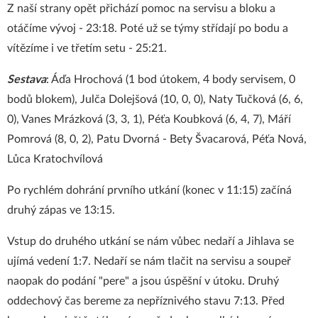
Z naší strany opět přichází pomoc na servisu a bloku a
otáčíme vývoj - 23:18. Poté už se týmy střídají po bodu a
vítězíme i ve třetím setu - 25:21.
Sestava
: Áďa Hrochová (1 bod útokem, 4 body servisem, 0
bodů blokem), Julča Dolejšová (10, 0, 0), Naty Tučková (6, 6,
0), Vanes Mrázková (3, 3, 1), Péťa Koubková (6, 4, 7), Máří
Pomrová (8, 0, 2), Patu Dvorná - Bety Švacarová, Péťa Nová,
Lůca Kratochvílová
Po rychlém dohrání prvního utkání (konec v 11:15) začíná
druhý zápas ve 13:15.
Vstup do druhého utkání se nám vůbec nedaří a Jihlava se
ujímá vedení 1:7. Nedaří se nám tlačit na servisu a soupeř
naopak do podání "pere" a jsou úspěšní v útoku. Druhý
oddechový čas bereme za nepříznivého stavu 7:13. Před